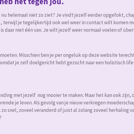
 heb het tegen jou.
lf nu helemaal niet zo ziet? Je vindt jezelf eerder opgefokt, chagr
t, terwijl je tegelijkertijd ook wel weer in contact wilt komen 
i is daar niet één van. Je wilt jezelf weer normaal voelen of übe
ntmoeten. Misschien ben je per ongeluk op deze website terech
omdat je zelf doelgericht hebt gezocht naar een holistisch lif
rbinding met jezelf nog mooier te maken. Maar het kan ook zijn
urende je leven. Als gevolg van je nieuw verkregen moederschap, 
s zo snel, zoveel veranderd of juist al zolang zoveel herhaling 
?