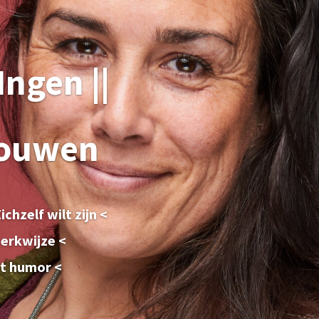
Ingen ||
rouwen
chzelf wilt zijn <
werkwijze <
et humor <