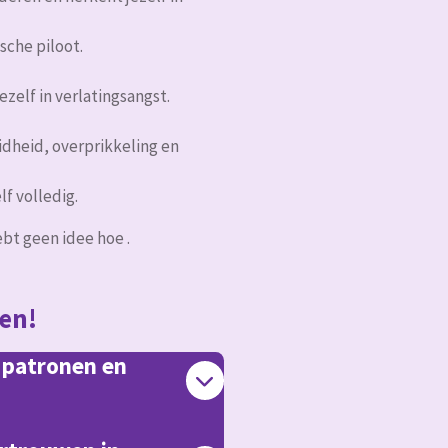
sche piloot.
zelf in verlatingsangst.
idheid, overprikkeling en
lf volledig.
ebt geen idee hoe .
ren!
w patronen en