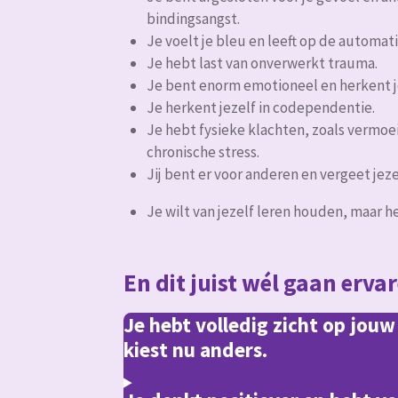
bindingsangst.
Je voelt je bleu en leeft op de automati
Je hebt last van onverwerkt trauma.
Je bent enorm emotioneel en herkent je
Je herkent jezelf in codependentie.
Je hebt fysieke klachten, zoals vermoe
chronische stress.
Jij bent er voor anderen en vergeet jeze
Je wilt van jezelf leren houden, maar h
En dit juist wél gaan erva
Je hebt volledig zicht op jou
kiest nu anders.