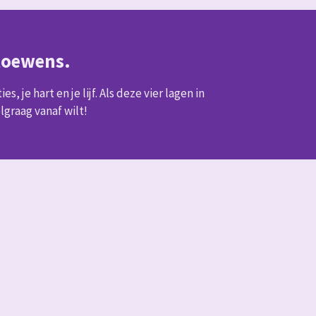
 toewens.
s, je hart en je lijf. Als deze vier lagen in
olgraag vanaf wilt!