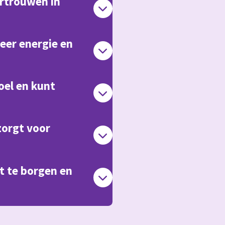
ertrouwen in
eer energie en
oel en kunt
orgt voor
t te borgen en