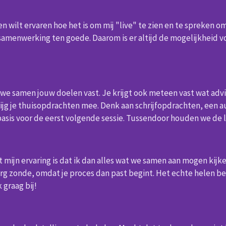
en wilt ervaren hoe het is om mij "live" te zien en te spreken om
 samenwerking ten goede.
Daarom is er altijd de mogelijkheid v
en we samen jouw doelen vast. Je krijgt ook meteen vast wat ad
krijg je thuisopdrachten mee. Denk aan schrijfopdrachten, een 
asis voor de eerst volgende sessie. Tussendoor houden we de l
ijn ervaring is dat ik dan alles wat we samen aan mogen kijken i
erg zonde, omdat je proces dan past begint. Het echte helen begi
 graag bij!