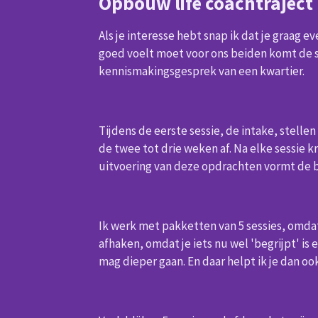
Opbouw life coachtraject
Als je interesse hebt snap ik dat je graag ev
goed voelt moet voor ons beiden komt de
kennismakingsgesprek van een kwartier.
Tijdens de eerste sessie, de intake, stell
de twee tot drie weken af. Na elke sessie 
uitvoering van deze opdrachten vormt de b
Ik werk met pakketten van 5 sessies, omdat m
afhaken, omdat je iets nu wel 'begrijpt' is 
mag dieper gaan. En daar helpt ik je dan ook