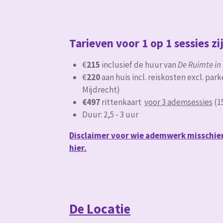
Tarieven voor 1 op 1 sessies zi
€
215
inclusief de huur van
De Ruimte in
€
220
aan huis incl. reiskosten excl. par
Mijdrecht)
€497
rittenkaart
voor 3 ademsessies
(1
Duur: 2,5 - 3 uur
Disclaimer voor wie ademwerk misschien n
hier.
De Locatie