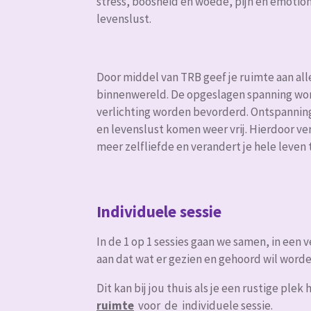
stress, boosheid en woede, pijn en emotio
levenslust.
Door middel van TRB geef je ruimte aan alle
binnenwereld. De opgeslagen spanning
wo
verlichting worden bevorderd. Ontspannin
en levenslust komen weer vrij.
Hierdoor ver
meer zelfliefde en verandert je hele leven 
Individuele sessie
In de 1 op 1 sessies gaan we samen, in een 
aan dat wat er gezien en gehoord wil word
Dit kan bij jou thuis als je een rustige plek
ruimte
voor de individuele sessie.