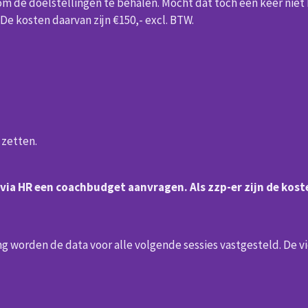
om de doelstellingen te behalen. Mocht dat toch een keer niet h
De kosten daarvan zijn €150,- excl. BTW.
e zetten.
ht via HR een coachbudget aanvragen. Als zzp-er zijn de kos
ing worden de data voor alle volgende sessies vastgesteld. De 