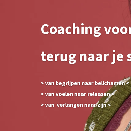
Coaching voo
terug naar je 
> van begrijpen naar belichamen <
> van voelen naar releasen <
> van verlangen naar zijn <