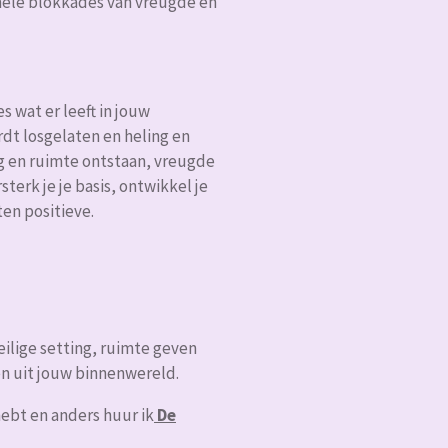
nele blokkades van vreugde en
s wat er leeft in jouw
rdt
losgelaten en heling en
g en ruimte ontstaan, vreugde
sterk je je basis, ontwikkel je
ten positieve.
veilige setting, ruimte geven
en uit jouw binnenwereld.
 hebt en anders huur ik
De