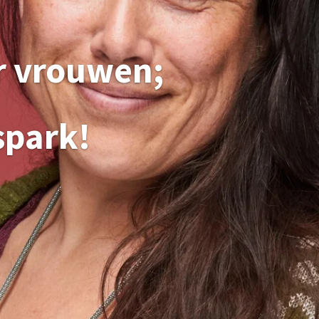
r vrouwen;
spark!